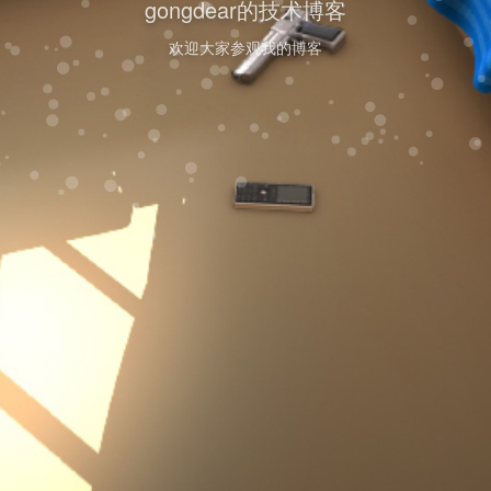
gongdear的技术博客
欢迎大家参观我的博客