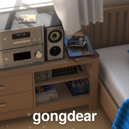
gongdear