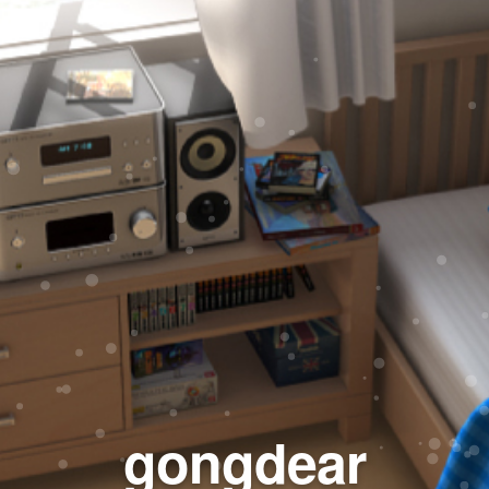
gongdear