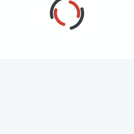
机阅读
相关
s基于DNS的服务发现
基于Proxmox VE 9.1 环境的
点部署指南（附
qlserver数据库
基于Proxmox VE 9.1 环境的
安装和配置
控制平面