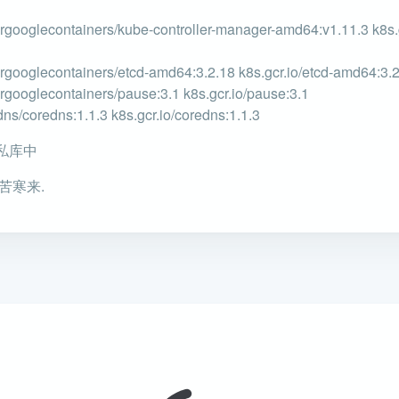
orgooglecontainers/kube-controller-manager-amd64:v1.11.3 k8s.g
orgooglecontainers/etcd-amd64:3.2.18 k8s.gcr.io/etcd-amd64:3.
orgooglecontainers/pause:3.1 k8s.gcr.io/pause:3.1
dns/coredns:1.1.3 k8s.gcr.io/coredns:1.1.3
私库中
苦寒来.