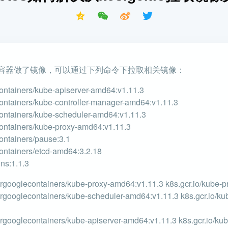
ogle的容器做了镜像，可以通过下列命令下拉取相关镜像：
containers/kube-apiserver-amd64:v1.11.3
containers/kube-controller-manager-amd64:v1.11.3
containers/kube-scheduler-amd64:v1.11.3
containers/kube-proxy-amd64:v1.11.3
ontainers/pause:3.1
containers/etcd-amd64:3.2.18
ns:1.1.3
rorgooglecontainers/kube-proxy-amd64:v1.11.3 k8s.gcr.io/kube-
rorgooglecontainers/kube-scheduler-amd64:v1.11.3 k8s.gcr.io/ku
orgooglecontainers/kube-apiserver-amd64:v1.11.3 k8s.gcr.io/kub