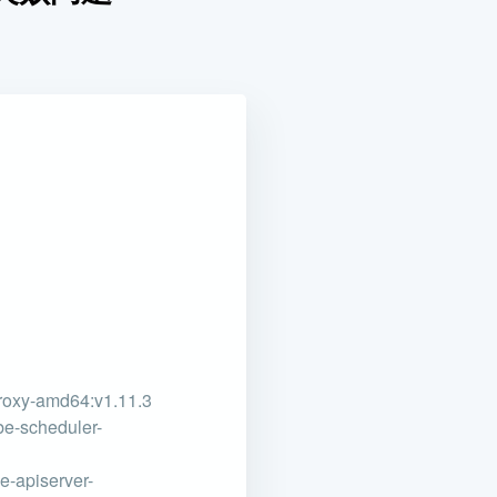
proxy-amd64:v1.11.3
be-scheduler-
e-apiserver-