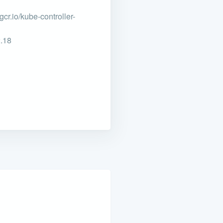
cr.io/kube-controller-
2.18