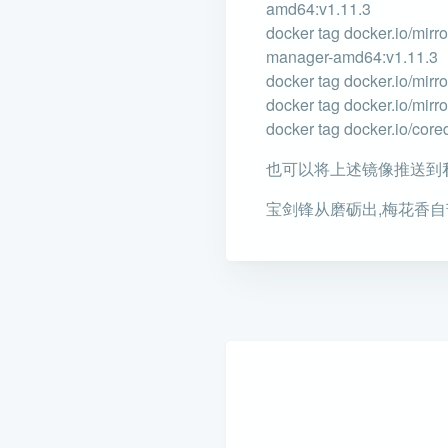
amd64:v1.11.3
docker tag docker.io/mirr
manager-amd64:v1.11.3
docker tag docker.io/mirr
docker tag docker.io/mirr
docker tag docker.io/core
也可以将上述镜像推送到
宝剑锋从磨砺出,梅花香自