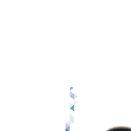
为什么HashMap需要加载因子？
解决冲突有什么方法？
1. 开放定址法
1.1 线性探查法（Linear Probing）：di = 1,2,3,…,m-1
1.2 平方探测法（Quadratic Probing）：di = ±12, ±22，±32，…，±k2（k≤m/2）
1.3 伪随机探测法：di = 伪随机数序列
2. 再哈希法
3. 建立一个公共溢出区
4. 链地址法（拉链法）
为什么HashMap加载因子一定是0.75？而不是0.8，0.6？
那么为什么不可以是0.8或者0.6呢？
参考资料