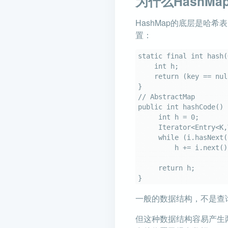
为什么HashM
HashMap的底层是
置：
static final int hash(
    int h;

    return (key == null) ? 0 : (h = key.hashCode()) ^ (h >>> 16);

}

// AbstractMap

public int hashCode() {
     int h = 0;

     Iterator<Entry<K,V>> i = entrySet().iterator();

     while (i.hasNext())

         h += i.next().hashCode();

     return h;

一般的数据结构，不是查询
但这种数据结构容易产生