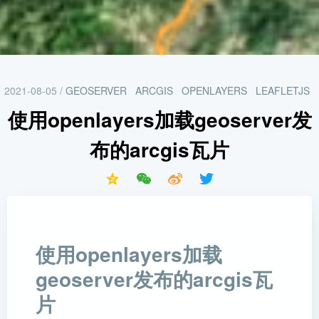
2021-08-05
/
GEOSERVER
ARCGIS
OPENLAYERS
LEAFLETJS
使用openlayers加载geoserver发
布的arcgis瓦片
使用openlayers加载
geoserver发布的arcgis瓦
片