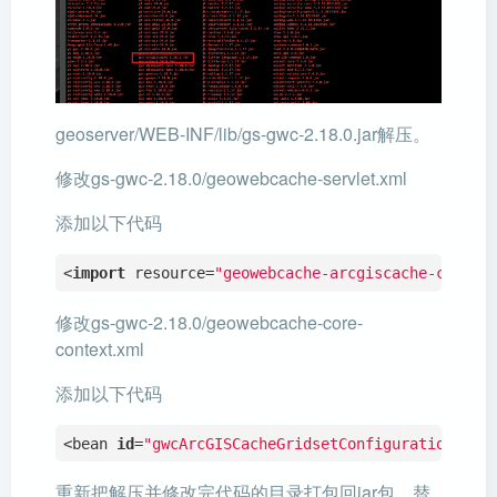
geoserver/WEB-INF/lib/gs-gwc-2.18.0.jar解压。
修改gs-gwc-2.18.0/geowebcache-servlet.xml
添加以下代码
<
import
 resource=
"geowebcache-arcgiscache-contex
修改gs-gwc-2.18.0/geowebcache-core-
context.xml
添加以下代码
<bean 
id
=
"gwcArcGISCacheGridsetConfiguration"
cl
重新把解压并修改完代码的目录打包回jar包，替