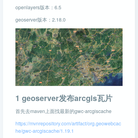
openlayers版本：6.5
geoserver版本：2.18.0
1 geoserver发布arcgis瓦片
首先去maven上面找最新的gwc-arcgiscache
https://mvnrepository.com/artifact/org.geowebcac
he/gwc-arcgiscache/1.19.1