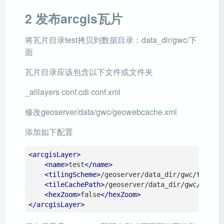
2 发布arcgis瓦片
将瓦片目录test拷贝到数据目录：data_dir/gwc/下
面
瓦片目录应该包含以下文件或文件夹
_alllayers conf.cdi conf.xml
修改geoserver/data/gwc/geowebcache.xml
添加如下配置
<
arcgisLayer
>
<
name
>
test
</
name
>
<
tilingScheme
>
/geoserver/data_dir/gwc/test/c
<
tileCachePath
>
/geoserver/data_dir/gwc/test/
<
hexZoom
>
false
</
hexZoom
>
</
arcgisLayer
>