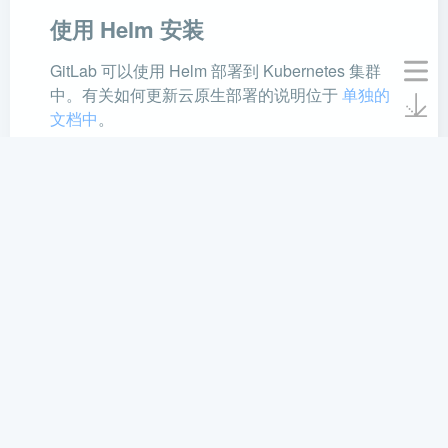
使用 Helm 安装
GitLab 可以使用 Helm 部署到 Kubernetes 集群
中。有关如何更新云原生部署的说明位于
单独的
文档中
。
使用 从图表版本到 GitLab 版本的
版本映射
来确定
升级路径
。
宝剑锋从磨砺出,梅花香自苦寒来.