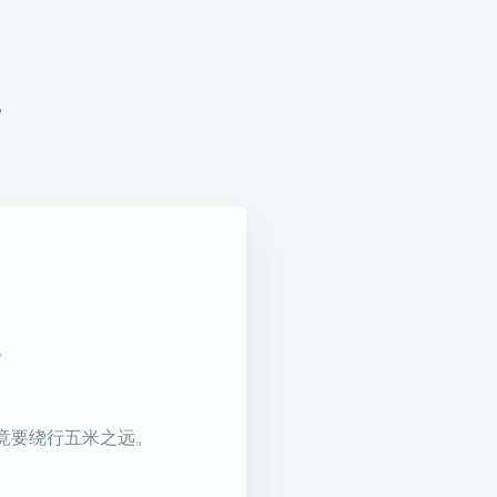
钟。
竟要绕行五米之远。