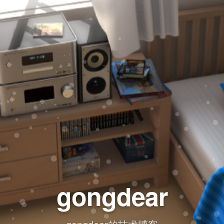
gongdear