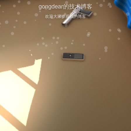
gongdear的技术博客
欢迎大家参观我的博客