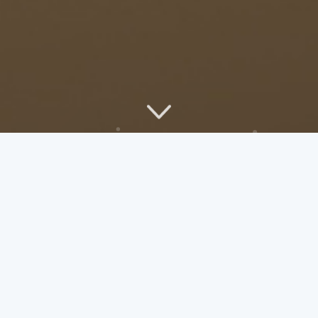
在 Windows PowerShell 中优雅实现 ssh-copy-
id：告别手动复制公钥
在 Windows PowerShell 中优雅实现 ssh-copy-id：告别手
动复制公钥 前言：Windows 开发者的痛点 对于习惯了
Linux 环境的
2026-06-17 ·
gongdear
·
LINUX
·
0
评论
·
89
浏览
基于Proxmox VE 9.1 环境的Kubernetes 1.35
有更新！
Worker GPU节点标准化部署流程