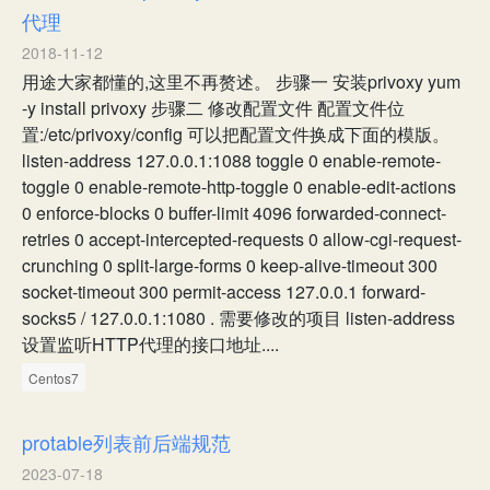
代理
2018-11-12
用途大家都懂的,这里不再赘述。 步骤一 安装privoxy yum
-y install privoxy 步骤二 修改配置文件 配置文件位
置:/etc/privoxy/config 可以把配置文件换成下面的模版。
listen-address 127.0.0.1:1088 toggle 0 enable-remote-
toggle 0 enable-remote-http-toggle 0 enable-edit-actions
0 enforce-blocks 0 buffer-limit 4096 forwarded-connect-
retries 0 accept-intercepted-requests 0 allow-cgi-request-
crunching 0 split-large-forms 0 keep-alive-timeout 300
socket-timeout 300 permit-access 127.0.0.1 forward-
socks5 / 127.0.0.1:1080 . 需要修改的项目 listen-address
设置监听HTTP代理的接口地址....
Centos7
protable列表前后端规范
2023-07-18